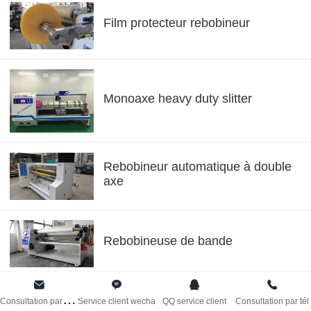
Bahasa Melay
Film protecteur rebobineur
عربي
Bahasa Indone
Monoaxe heavy duty slitter
Română
Rebobineur automatique à double
កម្ពុជា។
axe
বাংলা
Rebobineuse de bande
C
onsultation par SMS
Service client wecha
QQ service client
Consultation par tél
Refendeuse automatique à 4 axes