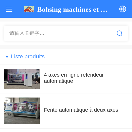
Bohsing machines et machines
中文
请输入关键字…
English
Liste produits
한국어
ภาษาไทย
4 axes en ligne refendeur
automatique
Pусский
français
Fente automatique à deux axes
Tiếng Việt