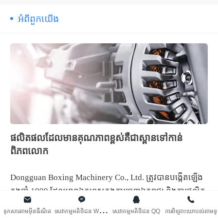
Bahasa Melay
អំពី​ពួក​យើង
عربي
Bahasa Indone
Română
កម្ពុជា។
ផលិតផលដែលមានគុណភាពខ្ពស់គឺជាស្ពានទៅកាន់
বাংলা
ពិភពលោក
Dongguan Boxing Machinery Co., Ltd. ត្រូវបានបង្កើតឡើង
ក្នុងឆ្នាំ 1999 ដែលមានឯកទេសក្នុងការរចនាឯករាជ្យ និងការផលិត
ឧបករណ៍ដំណើរការឆ្លាតវៃផ្សេងៗសម្រាប់កាសែតស្អិត ខ្សែភាពយន្ត
ស
េវាកម្មអតិថិជន WeCh
ទុកសារតាមអ៊ីនធឺណិត
សេវាកម្មអតិថិជន QQ
ការពិគ្រោះយោបល់តាមទូ