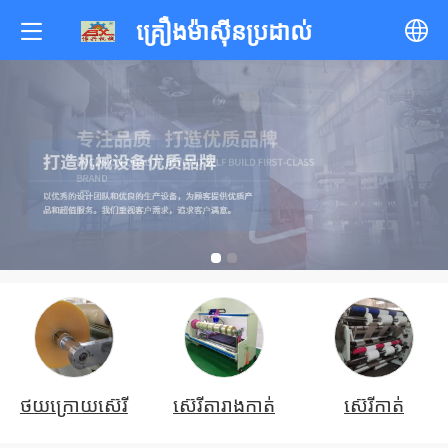
គ្រឿងម៉ាស៊ីនប្រដាល់
中文
English
한국어
ภาษาไทย
Pусский
français
ថយក្រោយស៊េរី
ស៊េរីតារាងកាត់
ស៊េរីកាត់
Tiếng Việt