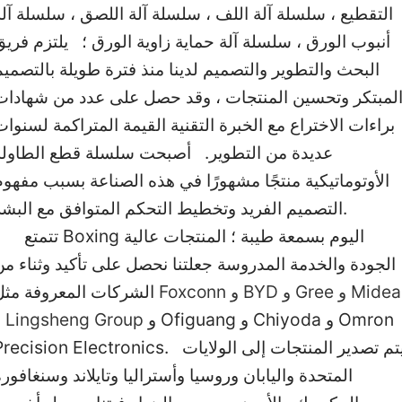
التقطيع ، سلسلة آلة اللف ، سلسلة آلة اللصق ، سلسلة آلة
Tiếng Việt
أنبوب الورق ، سلسلة آلة حماية زاوية الورق ؛ يلتزم فريق
البحث والتطوير والتصميم لدينا منذ فترة طويلة بالتصميم
Bahasa Mel
لمبتكر وتحسين المنتجات ، وقد حصل على عدد من شهادات
براءات الاختراع مع الخبرة التقنية القيمة المتراكمة لسنوا
عربي
عديدة من التطوير. أصبحت سلسلة قطع الطاولة
الأوتوماتيكية منتجًا مشهورًا في هذه الصناعة بسبب مفهوم
Bahasa Indo
التصميم الفريد وتخطيط التحكم المتوافق مع البشر.
تتمتع Boxing اليوم بسمعة طيبة ؛ المنتجات عالية
Română
الجودة والخدمة المدروسة جعلتنا نحصل على تأكيد وثناء من
Midea
و
Gree
و
BYD
و
Foxconn
الشركات المعروفة مثل
កម្ពុជា។
و Ofiguang و Chiyoda و Omron
Lingsheng Group
و
Precision Electronics. يتم تصدير المنتجات إلى الولاي
বাংলা
المتحدة واليابان وروسيا وأستراليا وتايلاند وسنغافور