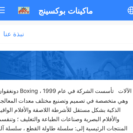
ماكينات بوكسينج
中文
نبذة عنا
English
한국어
ภาษาไทย
دونغقوان Boxing الآلات تأسست الشركة في عام 9
وهي متخصصة في تصميم وتصنيع مختلف معدات المعالجة
Pусский
الذكية بشكل مستقل للأشرطة اللاصقة والأفلام الواقية
والأفلام البصرية وصناعات الطباعة والتغليف ؛ وتنقسم
français
المنتجات الرئيسية إلى: سلسلة طاولة القطع ، سلسلة آلة