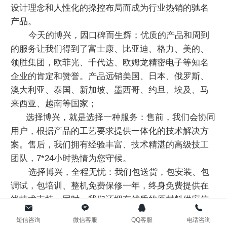
设计理念和人性化的操控布局而成为行业热销的驰名
Bahasa Melay
产品。
今天的博兴，因口碑而生辉；优质的产品和周到
عربي
的服务让我们得到了富士康、比亚迪、格力、美的、
领胜集团，欧菲光、千代达、欧姆龙精密电子等知名
Bahasa Indone
企业的肯定和赞誉。产品远销美国、日本、俄罗斯、
澳大利亚、泰国、新加坡、墨西哥、约旦、埃及、马
Română
来西亚、越南等国家；
选择博兴，就是选择一种服务：售前，我们会协同
កម្ពុជា។
用户，根据产品的工艺要求提供一体化的技术解决方
案。售后，我们拥有经验丰富、技术精湛的高级技工
বাংলা
团队，7*24小时热情为您守候。
选择博兴，全程无忧：我们包送货，包安装、包
调试，包培训、整机免费保修一年，终身免费提供在
线技术支持。同时，我们还拥有优质的原材料供应信
息平台，协助用户寻求高品质合作伙伴，携手共嬴。
短信咨询
微信客服
QQ客服
电话咨询
随着中国制造的转型升级，从企业到国家都在励精图