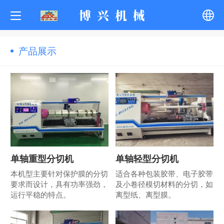
博 兴 机 械
中文
产品展示
English
한국어
ภาษาไทย
Pусский
单轴重型分切机
单轴轻型分切机
本机型主要针对保护膜的分切
适合各种包装胶带、电子胶带
français
要求而设计，具有功率强劲，
及小卷径模切材料的分切，如
运行平稳的特点。
离型纸、离型膜。
Tiếng Việt