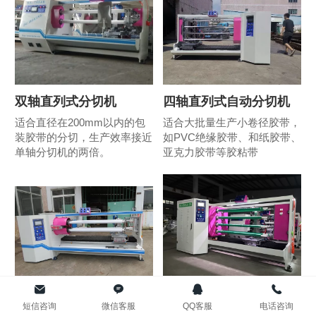
Bahasa Melay
عربي
Bahasa Indone
双轴直列式分切机
四轴直列式自动分切机
适合直径在200mm以内的包
适合大批量生产小卷径胶带，
装胶带的分切，生产效率接近
如PVC绝缘胶带、和纸胶带、
Română
单轴分切机的两倍。
亚克力胶带等胶粘带
កម្ពុជា។
বাংলা
4轴自动交换式分切机
8轴自动交换式分切机
短信咨询
微信客服
QQ客服
电话咨询
自动交换式结构减少了装卸卷
生产效率是4轴分切机的两