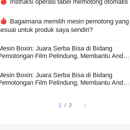
Instruksi operasi tabel memotong otomatis
Tiếng Việt
Bagaimana memilih mesin pemotong yang
Bahasa Mel
sesuai untuk produk saya sendiri?
عربي
Mesin Boxin: Juara Serba Bisa di Bidang
Pemotongan Film Pelindung, Membantu Anda
Melindungi Posisi P
Bahasa Indo
Mesin Boxin: Juara Serba Bisa di Bidang
Pemotongan Film Pelindung, Membantu Anda
Română
Melindungi Posisi P
កម្ពុជា។
1
/ 2
বাংলা