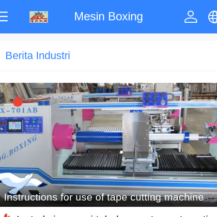
Mesin Boxing
中文
Berita Industri
English
한국어
ภาษาไทย
Pусский
Instructions for use of tape cutting machine
français