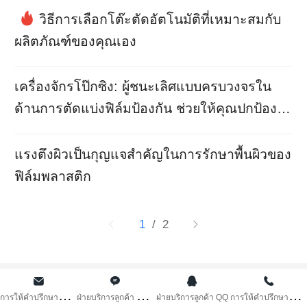
วิธีการเลือกโต๊ะตัดอัตโนมัติที่เหมาะสมกับ
Bahasa Melay
ผลิตภัณฑ์ของคุณเอง
عربي
เครื่องจักรโป๊กซิง: ผู้ชนะเลิศแบบครบวงจรใน
Bahasa Indone
ด้านการตัดแบ่งฟิล์มป้องกัน ช่วยให้คุณปกป้อง
สถานะตลาดที่มั่
Română
แรงตึงผิวเป็นกุญแจสำคัญในการรักษาพื้นผิวของ
កម្ពុជា។
ฟิล์มพลาสติก
বাংলা
1
/ 2
© 2024 ตงกวน Boxing เครื่องจักรกล จำกัด สงวนลิขสิทธิ์
ก
ารให้คำปรึกษาทาง SM
ฝ
่ายบริการลูกค้า WeC
ก
ารให้คำปรึกษาทางโทร
ฝ่ายบริการลูกค้า QQ