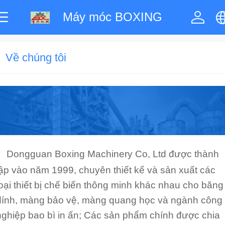
Máy móc BOXING
中文
Về chúng tôi
English
한국어
ภาษาไทย
Dongguan Boxing Machinery Co, Ltd được thành
lập vào năm 1999, chuyên thiết kế và sản xuất các
Pусский
loại thiết bị chế biến thông minh khác nhau cho băng
dính, màng bảo vệ, màng quang học và ngành công
français
nghiệp bao bì in ấn; Các sản phẩm chính được chia