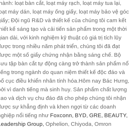
thành: loạt bàn cắt, loạt máy rạch, loạt máy tua lại,
Tiếng Việt
loạt máy dán, loạt máy ống giấy, loạt máy bảo vệ góc
giấy; Đội ngũ R&D và thiết kế của chúng tôi cam kết
Bahasa Mel
thiết kế sáng tạo và cải tiến sản phẩm trong một thời
ian dài, với kinh nghiệm kỹ thuật có giá trị tích lũy
عربي
được trong nhiều năm phát triển, chúng tôi đã đạt
được một số giấy chứng nhận bằng sáng chế. Bộ
sưu tập bàn cắt tự động càng trở thành sản phẩm nổ
Bahasa Indo
tiếng trong ngành do quan niệm thiết kế độc đáo và
bố cục điều khiển nhân tính hóa.Hôm nay Bác Hưng
Română
bởi vì danh tiếng mà sinh huy. Sản phẩm chất lượng
cao và dịch vụ chu đáo đã cho phép chúng tôi nhận
កម្ពុជា។
được sự khẳng định và khen ngợi từ các doanh
nghiệp nổi tiếng như
Foxconn
,
BYD
,
GRE
,
BEAUTY
,
বাংলা
Leadership Group
,
Ophelion, Chiyoda, Omron