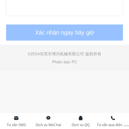
Bahasa Melay
عربي
Bahasa Indone
©
2024东莞市博兴机械有限公司 版权所有
Română
Phiên bản PC
កម្ពុជា។
বাংলা
T
ư vấn qua điện thoạ
Tư vấn SMS
Dịch vụ WeChat
Dịch vụ QQ